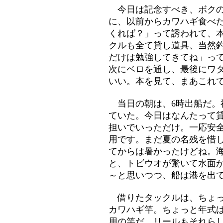
今日は記念すべき、ボクの
に、以前からカワハギ食べ
くれば？」って誘われて、
クルも全て貸し道具、当然
だけは勉強してきてね」っ
次にベロを通し、最後にワ
いい。本を見て、まあこれ
当日の朝は、6時出船だ。
ていた。今日はなんたって
担いでいっただけ。一応安
用です。まだ夏の名残を惜
てからは暑かったけどね。
と、トビウオが驚いて水面
～と思いつつ、船は港を出
借りたタックルは、ちょっ
カワハギ竿。ちょっと年式
用の竿だ。リールもそれら