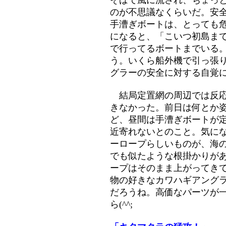
そばで風に流され、ちょっ
のが不思議なくらいだ。安
手漕ぎボートは、とっても
になると、「こいつ初島ま
で行ってるボートまでいる
う。いくら船外機で引っ張
グラーの安全に対する自覚
結局定置網の周辺では反応
きなかった。前日は何とか
ど、昼間は手漕ぎボートが
近寄れないとのこと。気に
ーロープらしいものが、海
でも似たような根掛かりが
ープはそのまま上がってき
物の好きなカワハギアング
だろうね。高価なパーツが
ら(^^;