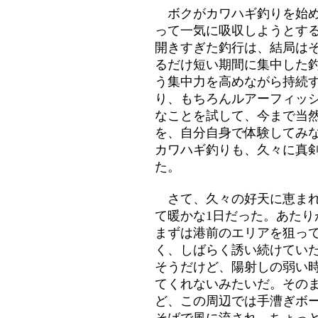
ボクがカワハギ釣りを始め
って一気に吸収しようとす
開きすぎた釣行は、結局は
るだけ短い期間に集中した
う集中力を高めながら持続
り、もちろんルアーフィッ
なことを試して、今まで当
を、自分自身で体験してみ
カワハギ釣りも、久々に真
た。
さて、久々の好天に恵まれ
て暖かな1日だった。あた
まずは港前のエリアを狙っ
く、しばらく誘い続けてい
そうだけど、陽射しの弱い
てくれないみたいだ。その
ど、この周辺では手漕ぎボ