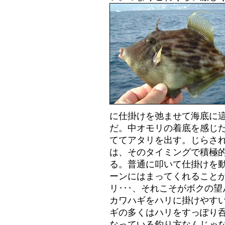
に仕掛けを弛ませて海底に
だ。中オモリの着底を感じ
ててアタリを出す。じらされ
は、そのタイミングで積極
る。普通に叩いて仕掛けを
ーンにはまってくれること
リ･･･、それこそがボクの
カワハギをハリに掛けやす
ギの多くはハリをすっぽり
なっている釣り方なんじゃ