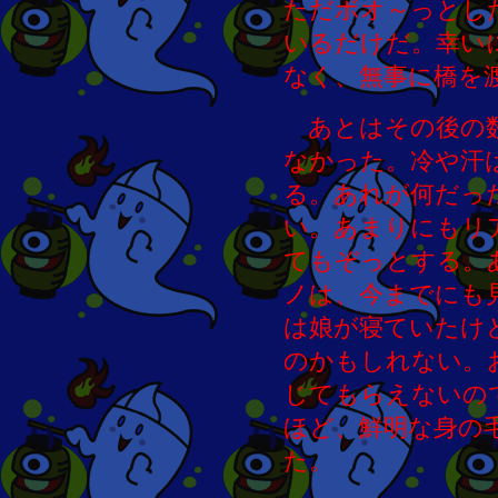
ただボオ～っとし
いるだけだ。幸い
なく、無事に橋を
あとはその後の数
なかった。冷や汗
る。あれが何だっ
い。あまりにもリ
てもぞっとする。
ノは、今までにも
は娘が寝ていたけ
のかもしれない。
じてもらえないの
ほど、鮮明な身の
た。