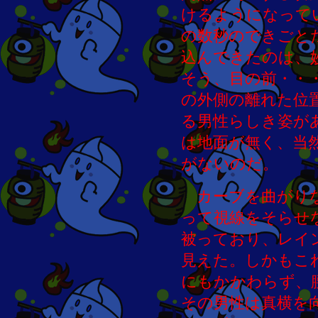
けるようになって
の数秒のできごと
込んできたのは、
そう、目の前・・
の外側の離れた位
る男性らしき姿が
は地面が無く、当
がないのだ。
カーブを曲がりな
って視線をそらせ
被っており、レイ
見えた。しかもこ
にもかかわらず、
その男性は真横を