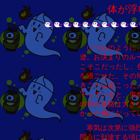
体が浮
いつものように、
道。お決まりのル
こそこだったし、
を過ごせた。その
きごとは起こった
下っていると、突
の前の道路は大き
かった橋になって
寒気は次第に強烈
間点に到達する頃