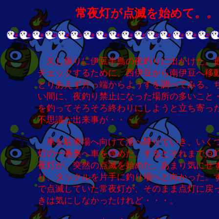
常夜灯が点滅を始めて。。
久し振りに伊豆半島の夜釣りに出かけた。
チェックするために、西伊豆から南伊豆へ移
とりあえず片っ端からようすを調べてみる。
い間に、夜釣り禁止になった場所の多いこと
を釣ってそろそろ終わりにしようと立ち寄っ
不思議な出来事が・・・。
車を駐車場へ向けて港へ降りていき、いく
灯の一番奥へ車を停めた。するとそれまで点
夜灯が、突然の点滅を始めた。あまり気にせ
り、タックルを片手に釣り場へと向かった。
で点滅していた常夜灯が、そのまま点灯に戻
きは気にしなかったけれど・・・。