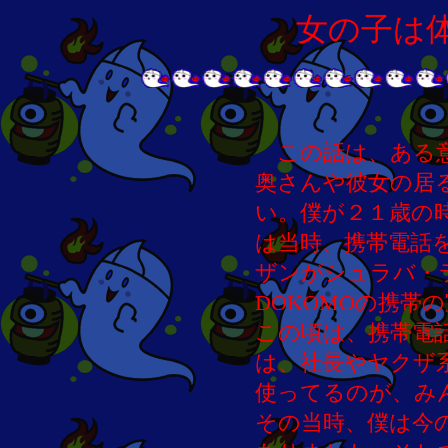
女の子は
この話は、ある意
奥さんや彼女の居
い。僕が２１歳の
は当時、携帯電話
ザンがシュラバ・
DOKOMOの携帯
この頃は、携帯電
は、社長やヤクザ
使ってるのが、み
その当時、僕は今