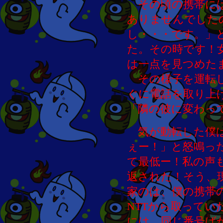
その頃の携帯には
ありませんでした
し・・・です。」
た。その時です！
は一点を見つめた
その様子を運転し
ぐに電話を取り上
「隣の彼に変わっ
気が動転した僕は
ぇー！」と怒鳴っ
て最低ー！私の声
返された！そう、
家のは、僕の携帯
NTTから取って
には、同じ番号ば