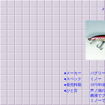
●メーカー
バグリ
●スペック
ミノー
●発売時期
1975年
●ひと言
芦ノ湖
栖湖で
ミノー