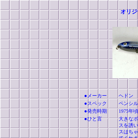
オリジ
●メーカー
ヘドン
●スペック
ペンシ
●発売時期
1975年
●ひと言
大きな
スを誘
スはち