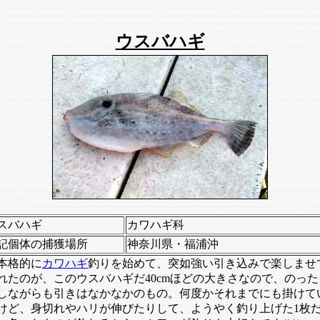
ウスバハギ
スバハギ
カワハギ科
記個体の捕獲場所
神奈川県・福浦沖
格的に
カワハギ
釣りを始めて、突如強い引き込みで楽しませ
れたのが、このウスバハギだ40cmほどの大きさなので、のった
しながらも引きはなかなかのもの。何度かそれまでにも掛けて
けど、身切れやハリが伸びたりして、ようやく釣り上げた1枚