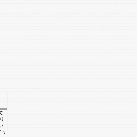
て
り
い
だっ