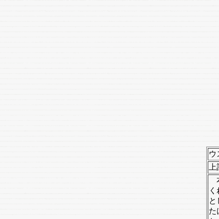
ウ
上
本
く
と
た